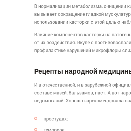
В нормализации метаболизма, очищении ки
вызывает сокращение гладкой мускулатуры
использовании касторки с этой целью на
Влияние компонентов касторки на патоген
от их воздействия. Вкупе с противовоспа
профилактике нарушений микрофлоры слиз
Рецепты народной медицин
И в отечественной, и в зарубежной официа
составе мазей, бальзамов, паст. А вот нар
недомоганий. Хорошо зарекомендовала она 
простудах;
геморрое;