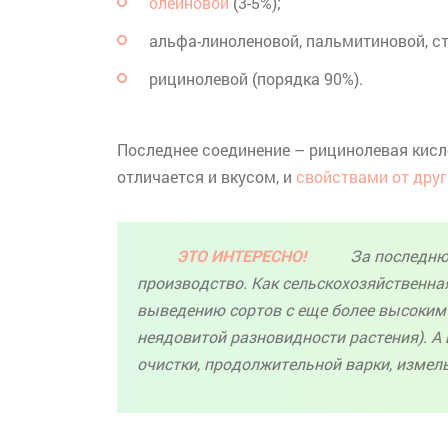
олеиновой
(3-5%);
альфа-линоленовой, пальмитиновой, ст
рицинолевой
(порядка 90%).
Последнее соединение –
рицинолевая
кисл
отличается и вкусом, и
свойствами от дру
ЭТО ИНТЕРЕСНО!
За последнюю
производство. Как сельскохозяйственная
выведению сортов с еще более высоки
неядовитой
разновидности растения). 
очистки, продолжительной варки, измел