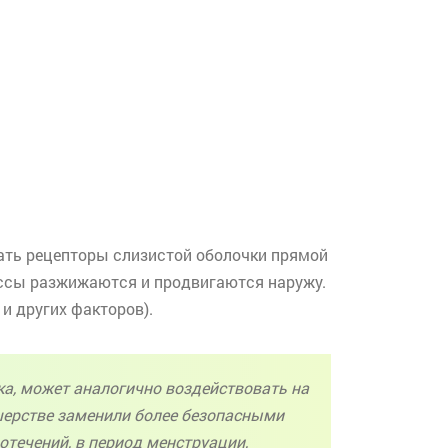
ть рецепторы слизистой оболочки прямой
ассы разжижаются и продвигаются наружу.
и других факторов).
а, может аналогично воздействовать на
ушерстве заменили более безопасными
течений, в период менструации,