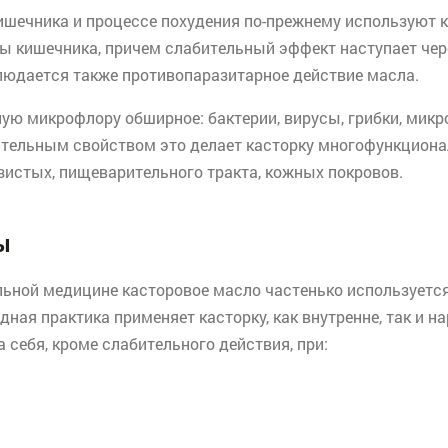
шечника и процессе похудения по-прежнему используют к
 кишечника, причем слабительный эффект наступает чере
блюдается также
противопаразитарное
действие масла.
ную микрофлору обширное: бактерии, вирусы, грибки, мик
лительным свойством это делает касторку многофункцион
истых, пищеварительного тракта, кожных покровов.
ы
льной медицине касторовое масло частенько используется
одная практика применяет касторку, как внутренне, так и 
себя, кроме слабительного действия, при: