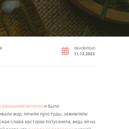
В
ОБНОВЛЕНО
11.12.2023
й домашней аптечке
и было
ивали жар, лечили простуды, заживляли
ая слава касторки потускнела, ведь ей на