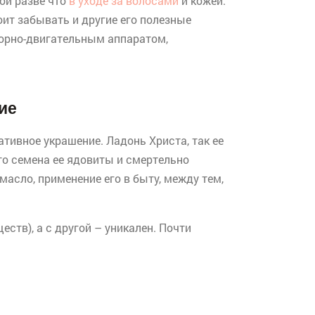
ой разве что
в уходе за волосами
и кожей.
ит забывать и другие его полезные
порно-двигательным аппаратом,
ие
тивное украшение. Ладонь Христа, так ее
то семена ее ядовиты и смертельно
 масло, применение его в быту, между тем,
ств), а с другой – уникален. Почти