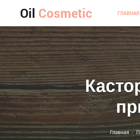
Oil
Cosmetic
ГЛАВНАЯ
Касто
пр
Главная
П