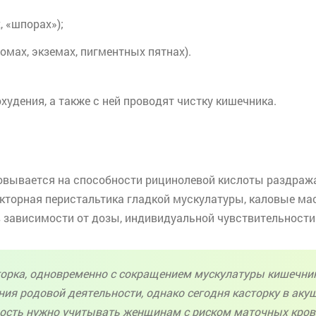
, «шпорах»);
мах, экземах, пигментных пятнах).
худения, а также с ней проводят чистку кишечника.
овывается на способности
рицинолевой
кислоты раздража
лекторная перистальтика гладкой мускулатуры, каловые м
в зависимости от дозы, индивидуальной чувствительности 
орка, одновременно с сокращением мускулатуры кишечник
ения родовой деятельности, однако сегодня касторку в ак
ность нужно учитывать женщинам с риском маточных крово