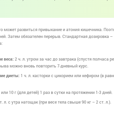
 то может развиться привыкание и атония кишечника. Поэ
ей. Затем обязателен перерыв. Стандартная дозировка – 1
а:
е веса:
2 ч. л. утром за час до завтрака (спустя полчаса 
ерыва можно вновь повторить 7-
дневный
курс.
ие диеты:
1 ч. л. касторки с цикорием или кефиром (в ра
или 10 г (для детей) 1 раз в сутки на протяжении 1-3 дней.
ст. л. с утра натощак (при весе тела свыше 90 кг – 2 ст. л.).