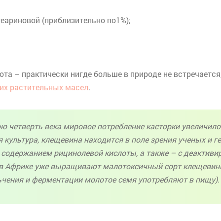
еариновой (приблизительно по1%);
ота – практически нигде больше в природе не встречается
гих растительных масел
.
 четверть века мировое потребление касторки увеличилос
 культура, клещевина находится в поле зрения ученых и г
м содержанием
рицинолевой
кислоты, а также – с
деактиви
А в Африке уже выращивают малотоксичный сорт клещевин
ьчения и ферментации молотое семя употребляют в пищу).