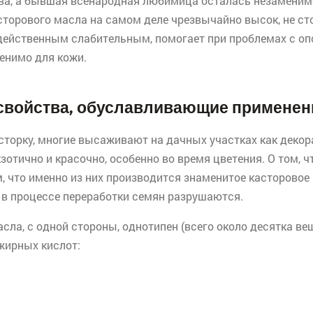
ва, а бывшая всенародная любимица осталась незаменим
сторового масла на самом деле чрезвычайно высок, не сто
я действенным слабительным, помогает при проблемах с о
енимо для кожи.
и свойства, обуславливающие применен
торку, многие высаживают на дачных участках как декора
отично и красочно, особенно во время цветения. О том, ч
ом, что именно из них производится знаменитое касторовое
 в процессе переработки семян разрушаются.
ла, с одной стороны, однотипен (всего около десятка веще
ирных кислот: