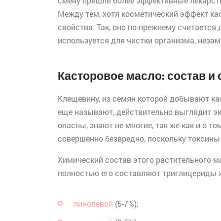
смену пришли более эффективные лекарст
Между тем, хотя косметический эффект ка
свойства. Так, оно по-прежнему считаетс
используется для чистки организма, незам
Касторовое масло: состав 
Клещевину, из семян которой добывают кас
еще называют, действительно выглядит экз
опасны, знают не многие, так же как и о т
совершенно безвредно, поскольку токсины
Химический состав этого растительного мас
полностью его составляют
триглицериды
ж
линолевой
(5-7%);