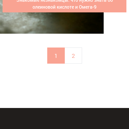
олеиновой кислоте и Омега-9
1
2