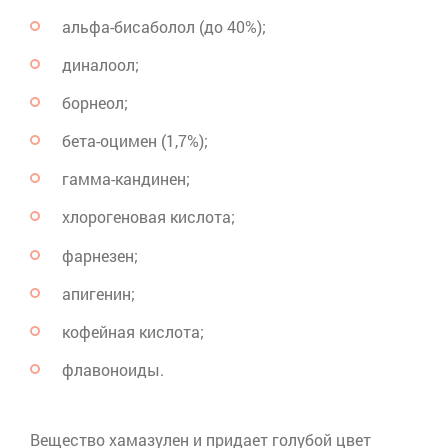
альфа-
бисаболол
(до 40%);
диналоол
;
борнеол;
бета-
оцимен
(1,7%);
гамма-
кандинен
;
хлорогеновая
кислота;
фарнезен
;
апигенин
;
кофейная кислота;
флавоноиды
.
Вещество
хамазулен
и придает голубой цвет