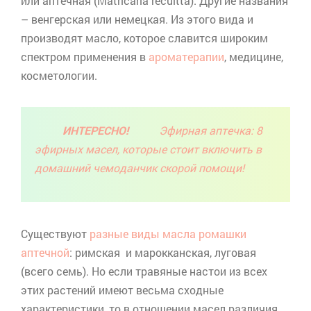
или аптечная (
Matricaria
recuitta
). Другие названия
– венгерская или немецкая. Из этого вида и
производят масло, которое славится широким
спектром применения в
ароматерапии
, медицине,
косметологии.
ИНТЕРЕСНО!
Эфирная аптечка: 8
эфирных масел, которые стоит включить в
домашний чемоданчик скорой помощи!
Существуют
разные виды масла ромашки
аптечной
: римская и марокканская, луговая
(всего семь). Но если травяные настои из всех
этих растений имеют весьма сходные
характеристики, то в отношении масел различия