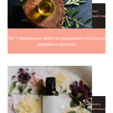
В ряде случаев масло сандала незаменимо и не имеет
аналогов. Каковы же наиболее важные и характерные свойства
сандалового масла? Читайте в статье!
Топ 7 уникальных свойств сандалового масла для
здоровья и красоты
Выяснив все свойства сафлорового масла, можно начать
применять. При допустимом потреблении продукт обязательно