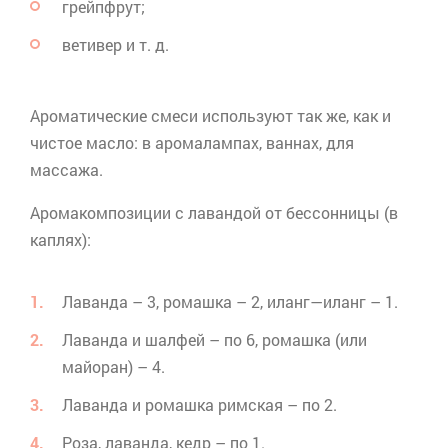
грейпфрут;
ветивер
и т. д.
Ароматические смеси используют так же, как и
чистое масло: в
аромалампах
, ваннах, для
массажа.
Аромакомпозиции
с лавандой от бессонницы (в
каплях):
Лаванда – 3, ромашка – 2,
иланг
—
иланг
– 1.
Лаванда и шалфей – по 6, ромашка (или
майоран) – 4.
Лаванда и ромашка римская – по 2.
Роза, лаванда, кедр – по 1.