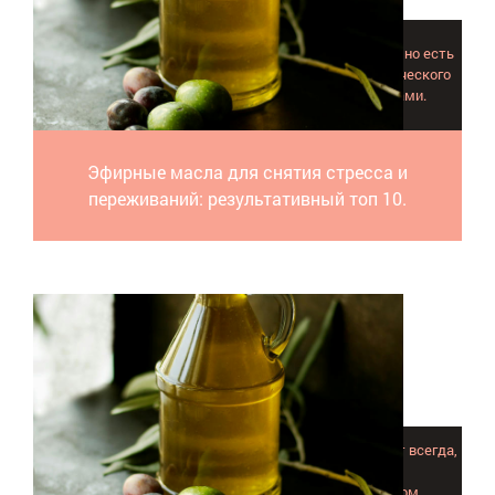
Стресс. Само собой такое состояние проходит редко, но есть
простой и полезный способ избавиться от психологического
дискомфорта - это процедуры с эфирными маслами.
Эфирные масла для снятия стресса и
переживаний: результативный топ 10.
Эфир чайного дерева в списке целебных присутствует всегда,
но пользу он приносит, когда его применяют в
рекомендованных случаях, пропорциях и с учетом