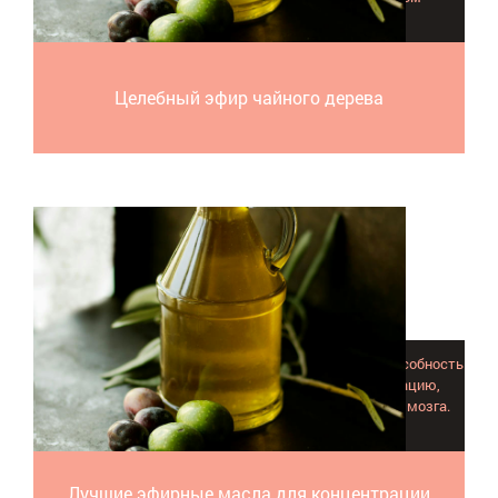
противопоказаний.
Целебный эфир чайного дерева
Ученые давно говорят о воздействии ароматов на способность
человека концентрироваться, запоминать информацию,
многократно увеличивать когнитивные способности мозга.
Каких именно? Читайте в статье.
Лучшие эфирные масла для концентрации