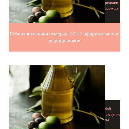
Эфирные масла – проверенные тысячелетиями афродизиаки.
Какой аромат у самых страстных свиданий и незабываемых
ночей?
Соблазнительная семерка: ТОП-7 эфирных масел-
афродизиаков
Аромакулон с эфирным маслом представляет собой
небольшую подвеску, что практично и полезно, так как летучие
вещества катализируют биохимические процессы.