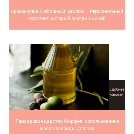
Аромакулон с эфирным маслом – персональный
терапевт, который всегда с собой
Применять эфирное масло лаванды для сна и релакса удобнее
и действеннее, чем набивать подушки сушеными цветочками.
Рассказываем как использовать и зачем.
Лавандовое царство Морфея: использование
масла лаванды для сна