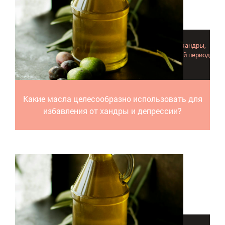
Эфирные масла способны избавлять от депрессии и хандры,
успокаивать, привнося заряд бодрости в осенне-зиминй период
и активизируя умственные способности.
Какие масла целесообразно использовать для
избавления от хандры и депрессии?