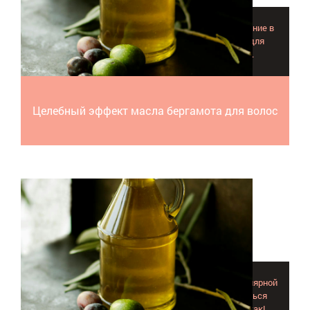
Эфирное масло бергамота нашло широкое применение в
косметологии, особенно как лечебное средство для
восстановления нормального состояния волос.
Целебный эффект масла бергамота для волос
Используя масло чайного дерева для волос на регулярной
основе продолжительным курсом, удастся добиться
подлинного оздоровления волос, рассказываем как!