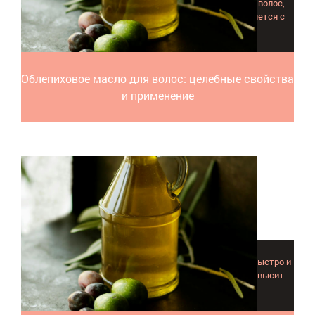
Облепиховое масло - натуральный и безопасный для волос,
кожи и организма продукт, который отлично справляется с
ломкостью и сухостью ваших локонов.
Облепиховое масло для волос: целебные свойства
и применение
Масло усьмы – природный эликсир роста для волос, быстро и
без побочных эффектов справится с выпадением, повысит
густоту и пробудит "уснувшие" луковицы.