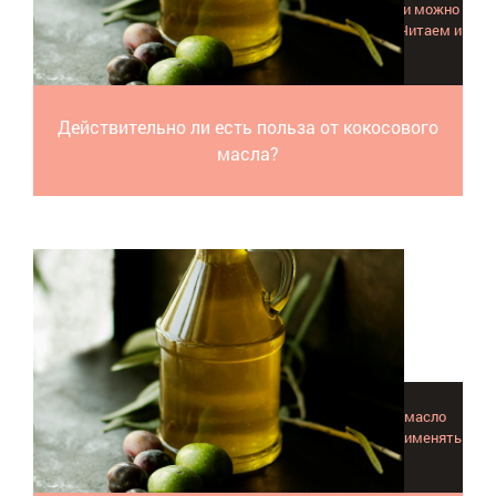
В чем именно заключается польза кокосового масла, и можно
ли применять данный продукт в домашних условиях? Читаем и
разбираемся вместе.
Действительно ли есть польза от кокосового
масла?
Интересная информация о том, как использовалось масло
сандала в прошлом и как и где его можно с успехом применять
сейчас.