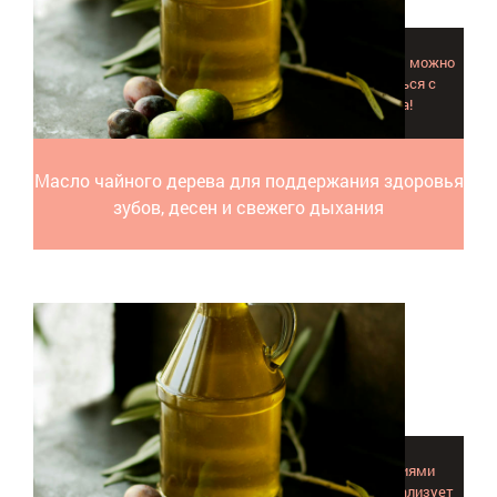
Регулярно применяя масло чайного дерева для зубов, можно
сохранить свои, данные природой зубки и оставаться с
голливудской улыбкой до преклонного возраста!
Масло чайного дерева для поддержания здоровья
зубов, десен и свежего дыхания
Масло орегано или душицы справляется с инфекциями
дыхательных путей, кожными заболеваниями, нормализует