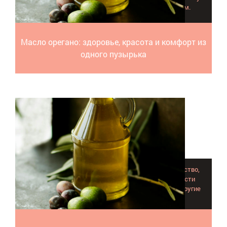
массу тела, возвращает шелковистость волосам.
Масло орегано: здоровье, красота и комфорт из
одного пузырька
Кокосовое масло - прекрасное увлажняющее средство,
способное смягчить любые огрубевшие поверхности
эпидермиса, убрать раздражение, покраснения и другие
несовершенства кожного покрова.