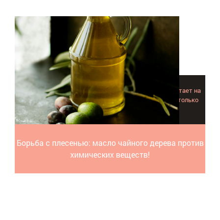
Эфирное масло чайного дерева против плесени сработает на
"ура" при появление грибка в любом доме: гибнут не только
колонии, но и летающие в воздухе споры.
Борьба с плесенью: масло чайного дерева против
химических веществ!