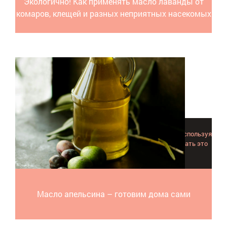
Экологично! Как применять масло лаванды от
комаров, клещей и разных неприятных насекомых
Приготовить масло апельсина в домашних условиях, используя
подручные средства, не только можно, но еще и сделать это
очень легко и просто, было бы желание!
Масло апельсина – готовим дома сами