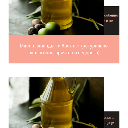
Масло лаванды от блох – почти идеальное решение, особенно
для тех, кто заботится о природе и своем кошельке и не
думает так, как большинство.
Масло лаванды - и блох нет (натурально,
экологично, приятно и недорого)
Приложив немного усилий и фантазии, можно изготовить
аромакулон своими руками - красивую и нужную вещицу,