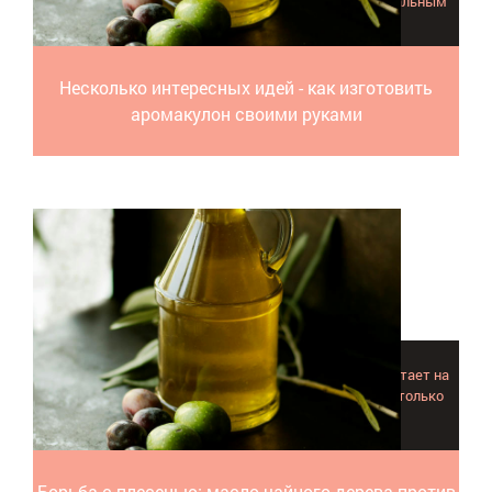
которая выручит в нужное время и послужит оригинальным
украшением.
Несколько интересных идей - как изготовить
аромакулон своими руками
Эфирное масло чайного дерева против плесени сработает на
"ура" при появление грибка в любом доме: гибнут не только
колонии, но и летающие в воздухе споры.
Борьба с плесенью: масло чайного дерева против