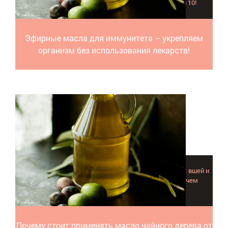
сильнейшими иммуномодуляторами. Вот наш топ 10!
Эфирные масла для иммунитета – укрепляем
организм без использования лекарств!
Разбираемся, как действует масло чайного дерева от вшей и
гнид, оказывает ли оно фунгицидное действие и в чем
конкретно помогает при педикулезе.
Почему стоит применять масло чайного дерева от