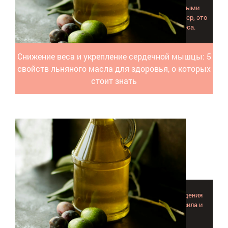
Потенциальная польза масла льна доказана научными
исследованиями, которым и посвящен обзор.Например, это
незаменимый помощник в борьбе за снижение веса.
Снижение веса и укрепление сердечной мышцы: 5
свойств льняного масла для здоровья, о которых
стоит знать
Масло чайного дерева очень часто берут для проведения
ингаляций. Рассматриваем все самые важные правила и
варианты применения эфира.