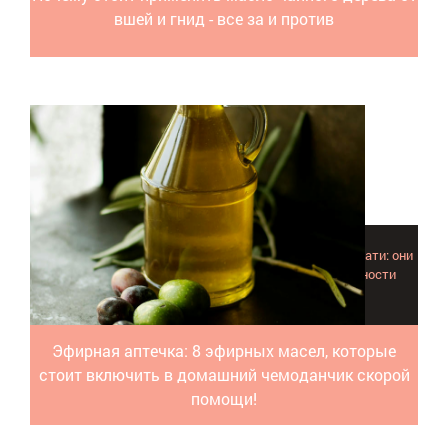
вшей и гнид - все за и против
Каждое эфирное масло из списка в аптечке будет кстати: они
выбраны благодаря лечебным свойствам и способности
помогать при широком спектре заболеваний.
Эфирная аптечка: 8 эфирных масел, которые
стоит включить в домашний чемоданчик скорой
помощи!