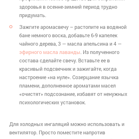
здоровья в
осенне
-зимний период трудно
придумать.
Зажгите
аромасвечу
– растопите на водяной
бане немного воска, добавьте 6-9 капелек
чайного дерева, 3 — масла апельсина и 4 —
эфирного масла лаванды
. Из полученного
состава сделайте свечу. Вставьте ее в
красивый подсвечник и зажигайте, когда
настроение «на нуле». Созерцание язычка
пламени, дополненное ароматами масел
«очистят» подсознание, избавят от ненужных
психологических установок.
Для холодных ингаляций можно использовать и
вентилятор. Просто поместите напротив