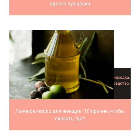
одного пузырька
Драгоценное льняное масло для женщин – подлинная находка.
Это универсальное косметическое и лекарственное средство,
сверхполезное для здоровья и красоты.
Льняное масло для женщин: 10 причин, чтобы
сказать "да"!