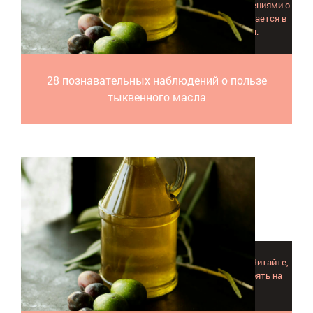
Знакомьтесь с увлекательными и интересными сведениями о
том, какая огромная польза тыквенного масла скрывается в
маленьких семечках простой огородной тыквы.
28 познавательных наблюдений о пользе
тыквенного масла
Облепиховое масло – настоящий природный лекарь. Читайте,
как применять его правильно, и оно всегда будет стоять на
страже вашего здоровья и красоты.