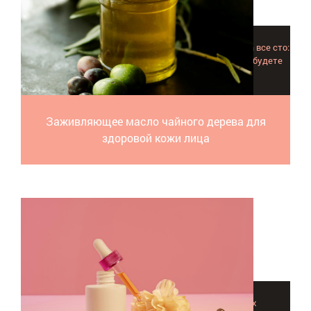
Масло чайного дерева для лица поможет выглядеть на все сто:
вы произведете самое приятное первое впечаление, будете
сиять здоровьем и самоуверенностью!
Заживляющее масло чайного дерева для
здоровой кожи лица
Драгоценное масло розы – одно из сильнейших