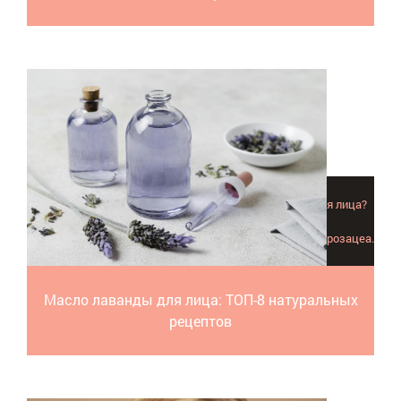
Как можно эффективно применять масло лаванды для лица?
Питательные кремы, отбеливающие флюиды,
противовоспалительные тоники и лечебные маски при розацеа.
Масло лаванды для лица: ТОП-8 натуральных
рецептов