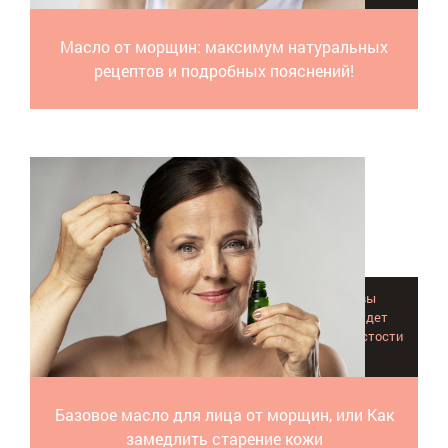
Масло от морщин: максимум натуральных
рецептов и подробных пояснений!
Применяя базовое масло для лица от морщин, вы
обеспечиваете клеткам тот минимум, который будет
способствовать эластичности, гладкости и бархатистости
кожи.
Базовое масло для лица от морщин, или Как
замедлить старение кожи